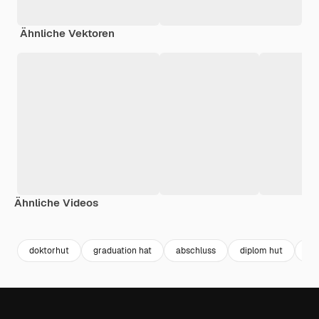
Ähnliche Vektoren
Ähnliche Videos
Premium
Premium
Generiert von KI
Premium
Premium
Generiert v
doktorhut
graduation hat
abschluss
diplom hut
gr