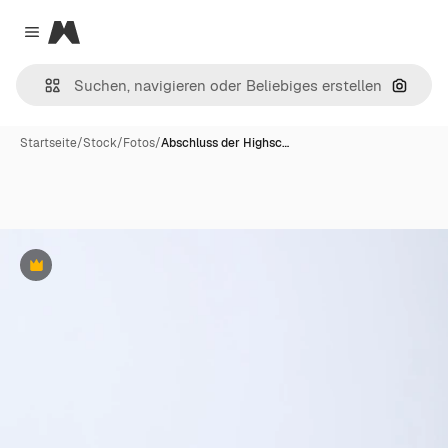
Magnific
Close menu
Nach B
Startseite
/
Stock
/
Fotos
/
Abschluss der Highsc…
Premium