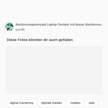
Abstimmungskonzept Laptop-Tastatur mit blauer Abstimmungstaste
yom98
Diese Fotos könnten dir auch gefallen
digital marketing
digitale medien
medien
web
int