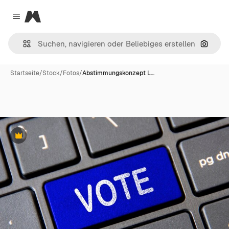
Magnific
Close menu
Nach B
Startseite
/
Stock
/
Fotos
/
Abstimmungskonzept L…
Premium