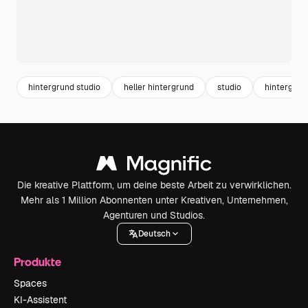
hintergrund studio
heller hintergrund
studio
hintergrun
Die kreative Plattform, um deine beste Arbeit zu verwirklichen.
Mehr als 1 Million Abonnenten unter Kreativen, Unternehmen,
Agenturen und Studios.
Deutsch
Produkte
Spaces
KI-Assistent