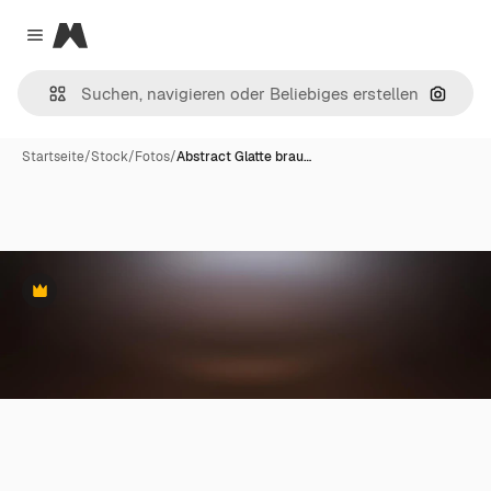
Magnific
Close menu
Nach B
Startseite
/
Stock
/
Fotos
/
Abstract Glatte brau…
Premium