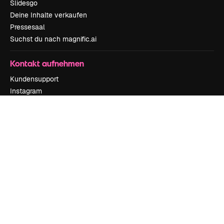
Slidesgo
Deine Inhalte verkaufen
Pressesaal
Suchst du nach magnific.ai
Kontakt aufnehmen
Kundensupport
Instagram
YouTube
LinkedIn
TikTok
Discord
X
Reddit
Copyright © 2010-
2026
Freepik Company S.L.U.
Alle Rechte vorbehalten
.