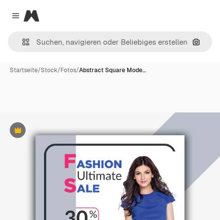
Magnific
Close menu
Nach B
Startseite
/
Stock
/
Fotos
/
Abstract Square Mode…
Premium