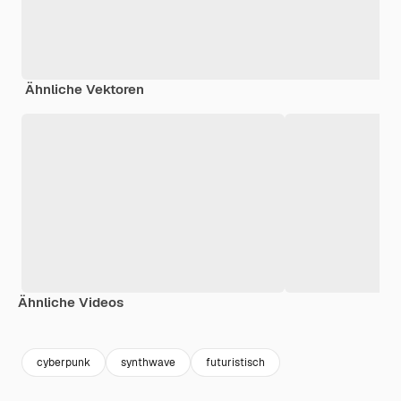
Ähnliche Vektoren
Ähnliche Videos
Premium
Premium
Generiert von KI
Premium
Premium
Generiert v
cyberpunk
synthwave
futuristisch