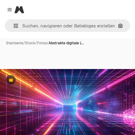
Magnific
Close menu
Nach B
Startseite
/
Stock
/
Fotos
/
Abstrakte digitale L…
Premium