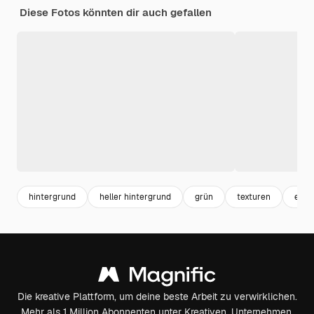
Diese Fotos könnten dir auch gefallen
hintergrund
heller hintergrund
grün
texturen
eleg
Die kreative Plattform, um deine beste Arbeit zu verwirklichen.
Mehr als 1 Million Abonnenten unter Kreativen, Unternehmen,