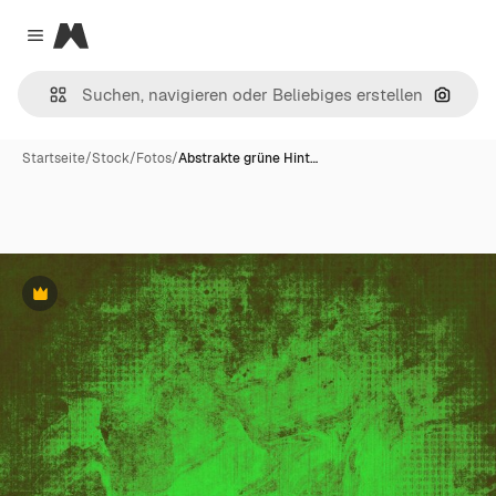
Magnific
Close menu
Nach B
Startseite
/
Stock
/
Fotos
/
Abstrakte grüne Hint…
Premium