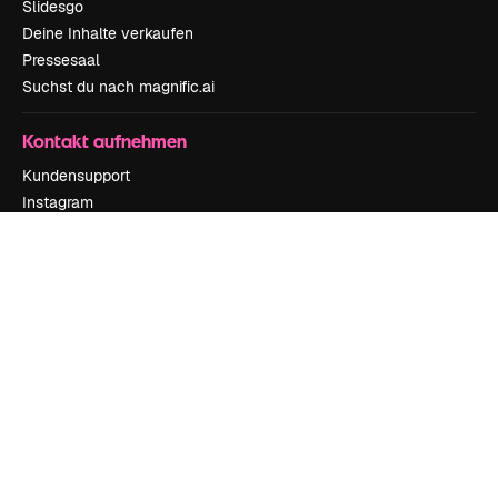
Slidesgo
Deine Inhalte verkaufen
Pressesaal
Suchst du nach magnific.ai
Kontakt aufnehmen
Kundensupport
Instagram
YouTube
LinkedIn
TikTok
Discord
X
Reddit
Copyright © 2010-
2026
Freepik Company S.L.U.
Alle Rechte vorbehalten
.