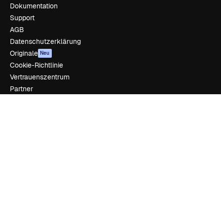
Dokumentation
Support
AGB
Datenschutzerklärung
Originale
Neu
Cookie-Richtlinie
Vertrauenszentrum
Partner
Unternehmen
Unternehmen
Preise
Über uns
Reviews
Karriere
Suchtrends
Blog
Veranstaltungen