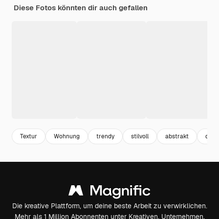
Diese Fotos könnten dir auch gefallen
Textur
Wohnung
trendy
stilvoll
abstrakt
deko
Die kreative Plattform, um deine beste Arbeit zu verwirklichen.
Mehr als 1 Million Abonnenten unter Kreativen, Unternehmen,