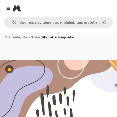
Magnific
Close menu
Nach B
Startseite
/
Stock
/
Fotos
/
Abstrakte Kompositio…
Premium