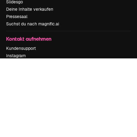
Slidesgo
Deine Inhalte verkaufen
Pressesaal
Suchst du nach magnific.ai
Kontakt aufnehmen
Kundensupport
Instagram
YouTube
LinkedIn
TikTok
Discord
X
Reddit
Copyright © 2010-
2026
Freepik Company S.L.U.
Alle Rechte vorbehalten
.