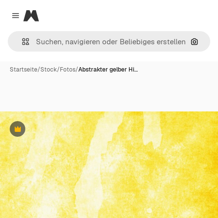
Magnific
Close menu
Nach B
Startseite
/
Stock
/
Fotos
/
Abstrakter gelber Hi…
Premium