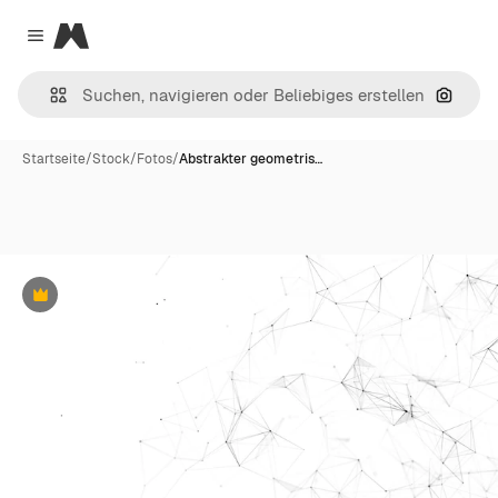
Magnific
Close menu
Nach B
Startseite
/
Stock
/
Fotos
/
Abstrakter geometris…
Premium