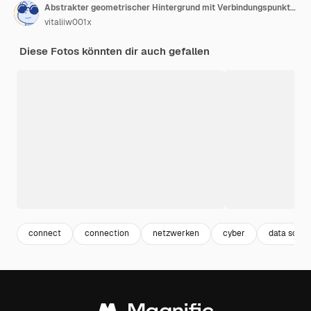
Abstrakter geometrischer Hintergrund mit Verbindungspunkten und Linien Abstrakter weißer digitaler Hintergrund Netzwerkkonzept
vitaliiw001x
Diese Fotos könnten dir auch gefallen
connect
connection
netzwerken
cyber
data scien