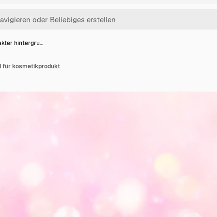
akter hintergru…
d für kosmetikprodukt