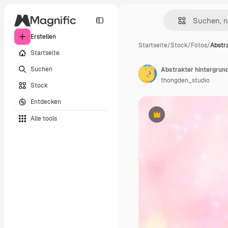
Erstellen
Startseite
/
Stock
/
Fotos
/
Abstr
Startseite
Suchen
Abstrakter hintergrun
thongden_studio
Stock
Entdecken
Alle tools
Premium