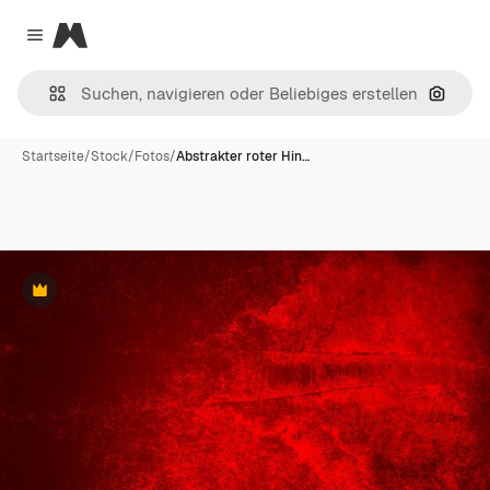
Magnific
Close menu
Nach B
Startseite
/
Stock
/
Fotos
/
Abstrakter roter Hin…
Premium