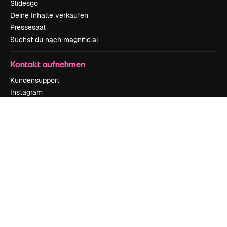
Slidesgo
Deine Inhalte verkaufen
Pressesaal
Suchst du nach magnific.ai
Kontakt aufnehmen
Kundensupport
Instagram
YouTube
LinkedIn
TikTok
Discord
X
Reddit
Copyright © 2010-
2026
Freepik Company S.L.U.
Alle Rechte vorbehalten
.