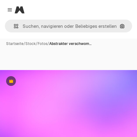
Magnific
Close menu
Nach B
Startseite
/
Stock
/
Fotos
/
Abstrakter verschwom…
Premium