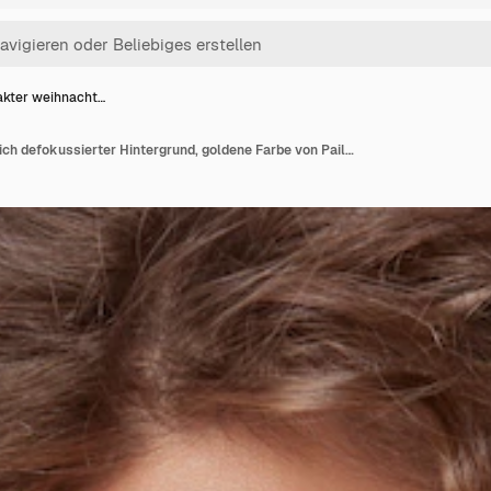
akter weihnacht…
Abstrakter weihnachtlich defokussierter Hintergrund, goldene Farbe von Pailletten. Verwischen Sie das Bokeh. Verschwommenes Bokeh