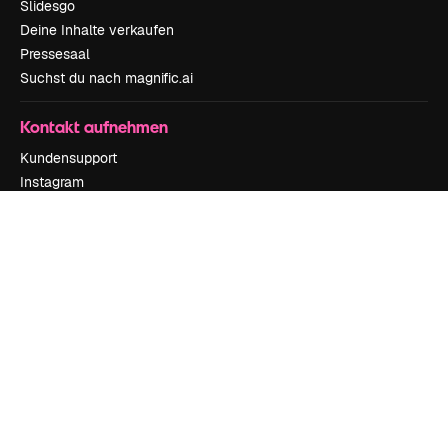
Slidesgo
Deine Inhalte verkaufen
Pressesaal
Suchst du nach magnific.ai
Kontakt aufnehmen
Kundensupport
Instagram
YouTube
LinkedIn
TikTok
Discord
X
Reddit
Copyright © 2010-
2026
Freepik Company S.L.U.
Alle Rechte vorbehalten
.