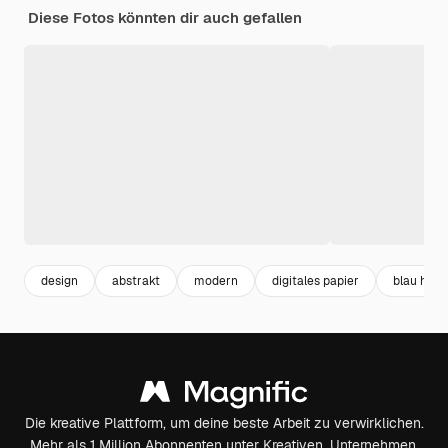
Diese Fotos könnten dir auch gefallen
design
abstrakt
modern
digitales papier
blau hint
Die kreative Plattform, um deine beste Arbeit zu verwirklichen.
Mehr als 1 Million Abonnenten unter Kreativen, Unternehmen,