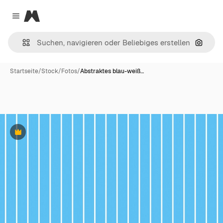
Magnific
Close menu
Nach B
Startseite
/
Stock
/
Fotos
/
Abstraktes blau-weiß…
Premium