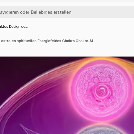
aktes Design de…
Abstraktes Design des astralen spirituellen Energiefeldes Chakra Chakra-Mandala-Blume 3D-Illustration