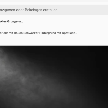
aktes Grunge-In…
Abstraktes Grunge-Interieur mit Rauch Schwarzer Hintergrund mit Spotlicht auf dem Boden Staub und Rauch