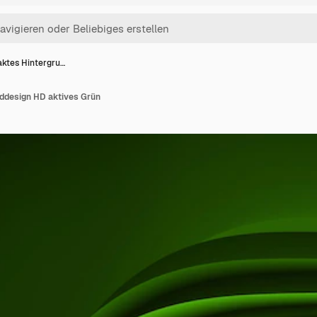
aktes Hintergru…
ddesign HD aktives Grün