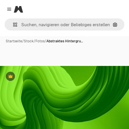
Magnific
Close menu
Nach B
Startseite
/
Stock
/
Fotos
/
Abstraktes Hintergru…
Premium