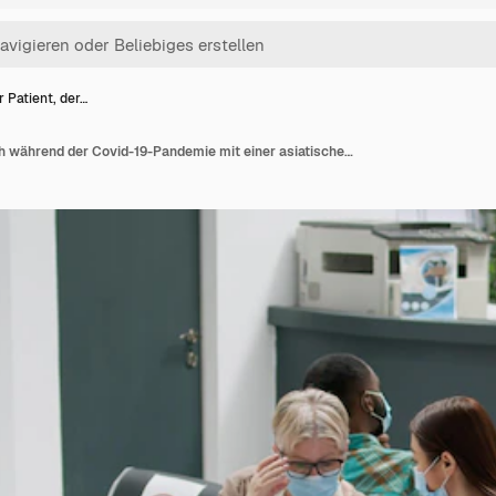
r Patient, der…
Älterer Patient, der sich während der Covid-19-Pandemie mit einer asiatischen Krankenschwester berät und über die Prävention von Coronaviren in der Krankenhausaufnahme spricht. Kontrollbesuch im Wartebereich, Virenschutz.