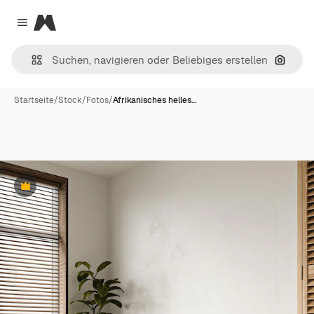
Magnific
Close menu
Nach B
Startseite
/
Stock
/
Fotos
/
Afrikanisches helles…
Premium