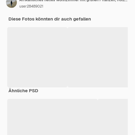
Afrikanisches helles Wohnzimmer mit grünen Pflanzen, Holzmöbeln und orangefarbenem Sofa-Hintergrund, hell und modern
user28489021
Diese Fotos könnten dir auch gefallen
Ähnliche PSD