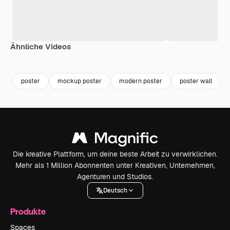
Ähnliche Videos
Premium
Premium
Generiert von KI
poster
mockup poster
modern poster
poster wall
Die kreative Plattform, um deine beste Arbeit zu verwirklichen.
Mehr als 1 Million Abonnenten unter Kreativen, Unternehmen,
Agenturen und Studios.
Deutsch
Produkte
Spaces