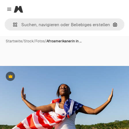
Magnific
Close menu
Nach B
Startseite
/
Stock
/
Fotos
/
Afroamerikanerin in …
Premium