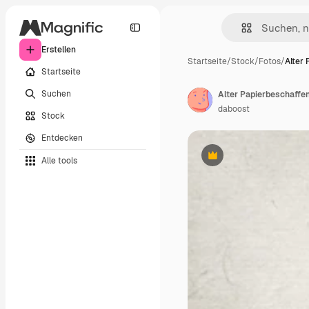
Erstellen
Startseite
/
Stock
/
Fotos
/
Alter
Startseite
Suchen
Alter Papierbeschaffe
daboost
Stock
Entdecken
Alle tools
Premium