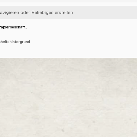
 Papierbeschaff…
nheitshintergrund