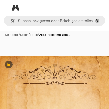
Magnific
Close menu
Nach B
Startseite
/
Stock
/
Fotos
/
Altes Papier mit gem…
Premium