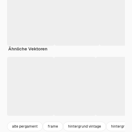
Ähnliche Vektoren
alte pergament
frame
hintergrund vintage
hintergrund 