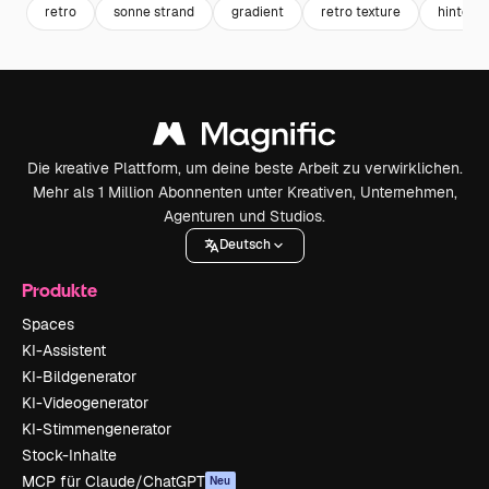
retro
sonne strand
gradient
retro texture
hintergr
Die kreative Plattform, um deine beste Arbeit zu verwirklichen.
Mehr als 1 Million Abonnenten unter Kreativen, Unternehmen,
Agenturen und Studios.
Deutsch
Produkte
Spaces
KI-Assistent
KI-Bildgenerator
KI-Videogenerator
KI-Stimmengenerator
Stock-Inhalte
MCP für Claude/ChatGPT
Neu