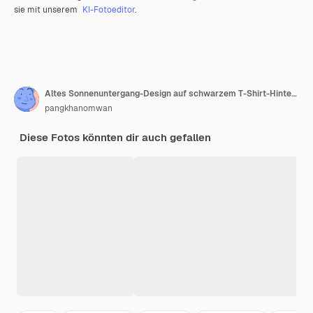
sie mit unserem
KI-Fotoeditor
.
Altes Sonnenuntergang-Design auf schwarzem T-Shirt-Hintergrund, Retro-Sonnenuntergang-Vintage-Design, altes Design für Hintergrund-T-Shirt, POD-Buchcover und andere Print-on-Demand-Retro-Sonnenuntergang-Vintage-Designs
pangkhanomwan
Diese Fotos könnten dir auch gefallen