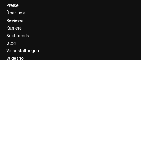
Preise
Über uns
Reviews
Karriere
Suchtrends
Blog
Veranstaltungen
Slidesgo
Deine Inhalte verkaufen
Pressesaal
Suchst du nach magnific.ai
Kontakt aufnehmen
Kundensupport
Instagram
YouTube
LinkedIn
TikTok