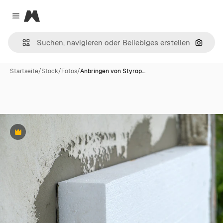
Magnific
Close menu
Nach B
Startseite
/
Stock
/
Fotos
/
Anbringen von Styrop…
Premium