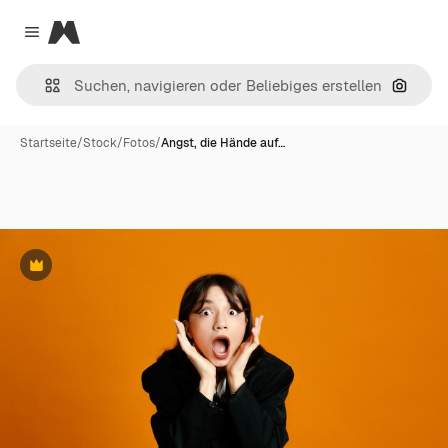
Magnific
Close menu
Nach B
Startseite
/
Stock
/
Fotos
/
Angst, die Hände auf…
Premium