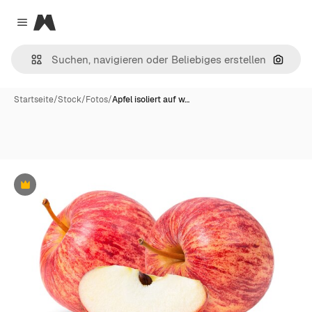
Magnific
Close menu
Nach B
Startseite
/
Stock
/
Fotos
/
Apfel isoliert auf w…
Premium