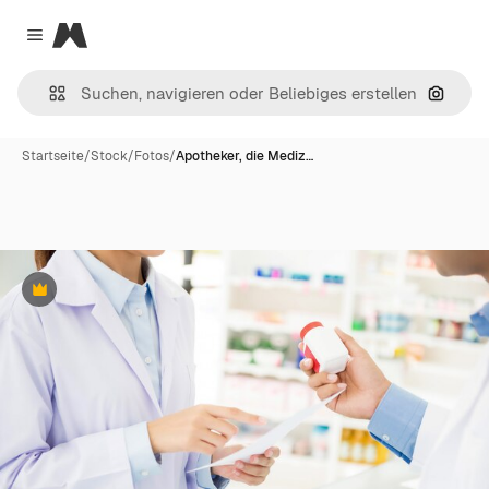
Magnific
Close menu
Nach B
Startseite
/
Stock
/
Fotos
/
Apotheker, die Mediz…
Premium