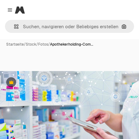
Magnific
Close menu
Nach B
Startseite
/
Stock
/
Fotos
/
Apothekerholding-Com…
Premium