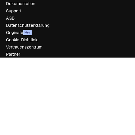
Dokumentation
Support
AGB
Datenschutzerklärung
Originale
Neu
Cookie-Richtlinie
Vertrauenszentrum
Partner
Unternehmen
Unternehmen
Preise
Über uns
Reviews
Karriere
Suchtrends
Blog
Veranstaltungen