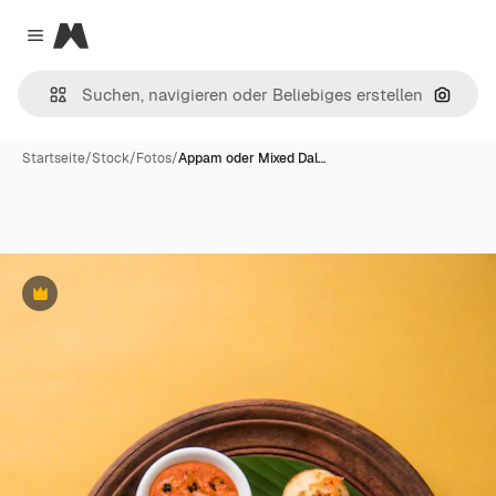
Magnific
Close menu
Nach B
Startseite
/
Stock
/
Fotos
/
Appam oder Mixed Dal…
Premium