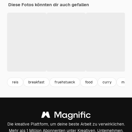
Diese Fotos könnten dir auch gefallen
reis
breakfast
fruehstueck
food
curry
mahlz
Die kreative Plattform, um deine beste Arbeit zu verwirklichen.
Mehr als 1 Million Abonnenten unter Kreativen, Unternehmen,