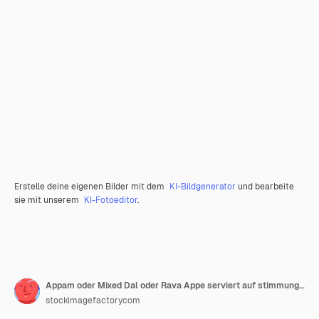
Erstelle deine eigenen Bilder mit dem
KI-Bildgenerator
und bearbeite
sie mit unserem
KI-Fotoeditor
.
Appam oder Mixed Dal oder Rava Appe serviert auf stimmungsvollem Hintergrund mit grünem und rotem Chutney. Ein beliebtes südindisches Frühstücksrezept in Kugelform. Selektiver Fokus
stockimagefactorycom