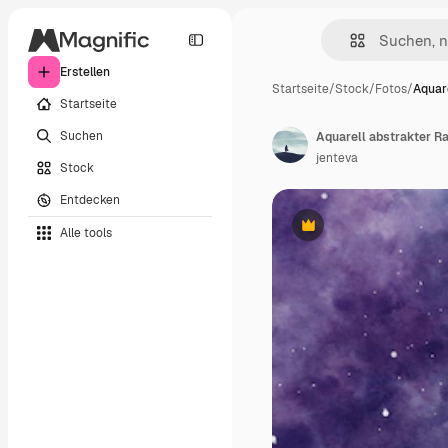
Erstellen
Startseite
/
Stock
/
Fotos
/
Aquare
Startseite
Suchen
Aquarell abstrakter 
jenteva
Stock
Entdecken
Alle tools
Premium