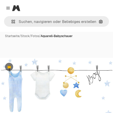
Magnific
Close menu
Nach B
Startseite
/
Stock
/
Fotos
/
Aquarell-Babyschauer
Premium