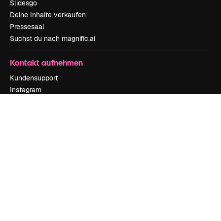
Slidesgo
Deine Inhalte verkaufen
Pressesaal
Suchst du nach magnific.ai
Kontakt aufnehmen
Kundensupport
Instagram
YouTube
LinkedIn
TikTok
Discord
X
Reddit
Copyright © 2010-
2026
Freepik Company S.L.U.
Alle Rechte vorbehalten
.