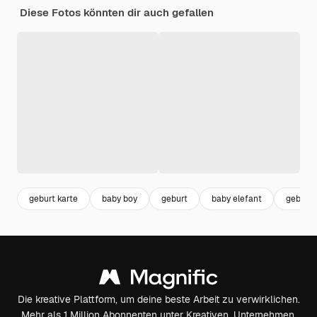
Diese Fotos könnten dir auch gefallen
geburt karte
baby boy
geburt
baby elefant
geburt 
Die kreative Plattform, um deine beste Arbeit zu verwirklichen.
Mehr als 1 Million Abonnenten unter Kreativen, Unternehmen,