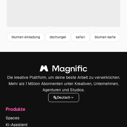
blumen einladung
dschungel
safari
blumen karte
k
Die kreative Plattform, um deine beste Arbeit zu verwirklichen.
Mehr als 1 Million Abonnenten unter Kreativen, Unternehmen,
Agenturen und Studios.
Deutsch
Produkte
Spaces
KI-Assistent