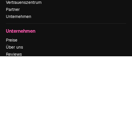
Vertrauenszentrum
Partner
Unternehmen
Unternehmen
Preise
Über uns
Reviews
Karriere
Suchtrends
Blog
Veranstaltungen
Slidesgo
Deine Inhalte verkaufen
Pressesaal
Suchst du nach magnific.ai
Kontakt aufnehmen