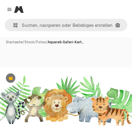
Magnific
Close menu
Nach B
Startseite
/
Stock
/
Fotos
/
Aquarell-Safari-Kart…
Premium