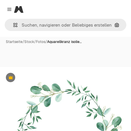
Magnific
Close menu
Nach B
Startseite
/
Stock
/
Fotos
/
Aquarellkranz isolie…
Premium