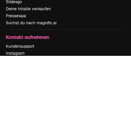
Slidesgo
Deine Inhalte verkaufen
Pressesaal
Suchst du nach magnific.ai
Kontakt aufnehmen
Kundensupport
Instagram
YouTube
LinkedIn
TikTok
Discord
X
Reddit
Copyright © 2010-
2026
Freepik Company S.L.U.
Alle Rechte vorbehalten
.