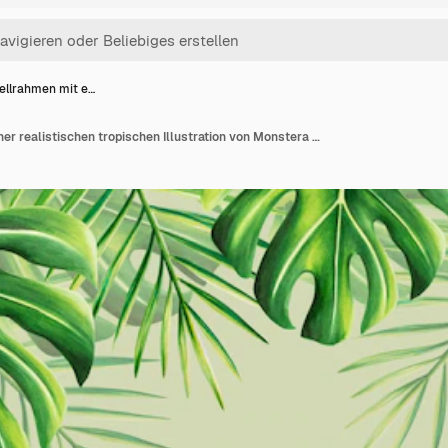
ellrahmen mit e…
Aquarellrahmen mit einer realistischen tropischen Illustration von Monstera und Palme auf weißem Hintergrund