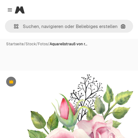
Magnific
Close menu
Nach B
Startseite
/
Stock
/
Fotos
/
Aquarellstrauß von r…
Premium