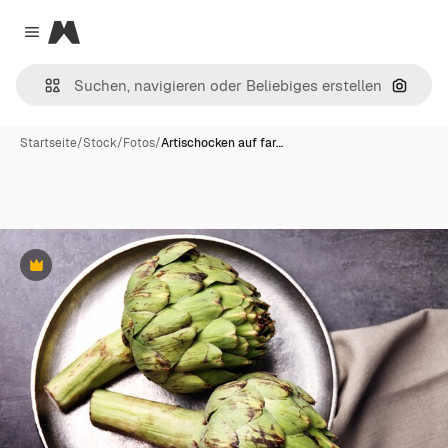
Magnific
Close menu
Nach B
Startseite
/
Stock
/
Fotos
/
Artischocken auf far…
Premium