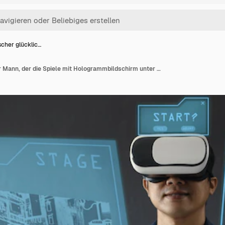
scher glücklic…
Asiatischer glücklicher Mann, der die Spiele mit Hologrammbildschirm unter Verwendung von VR-Brillen und drahtloser Tastatur Virt startet