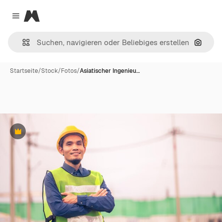
Magnific
Close menu
Nach B
Startseite
/
Stock
/
Fotos
/
Asiatischer Ingenieu…
Premium