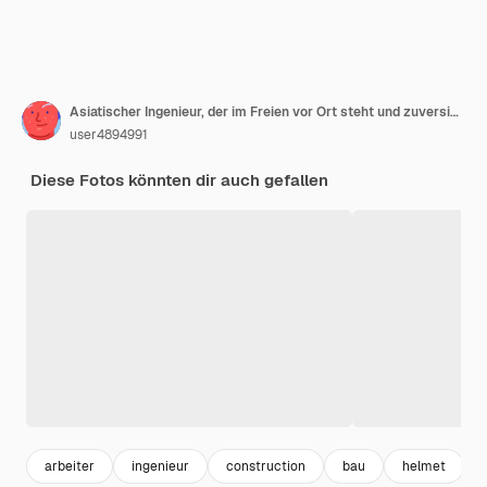
Asiatischer Ingenieur, der im Freien vor Ort steht und zuversichtlich ist, Ingenieurbau, glücklicher Joberfolg bei der Zielplanung
user4894991
Diese Fotos könnten dir auch gefallen
arbeiter
ingenieur
construction
bau
helmet