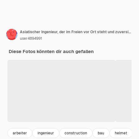
Asiatischer Ingenieur, der im Freien vor Ort steht und zuversichtlich ist, Ingenieurbau, glücklicher Joberfolg bei der Zielplanung
user4894991
Diese Fotos könnten dir auch gefallen
arbeiter
ingenieur
construction
bau
helmet