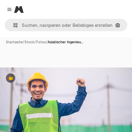
Magnific
Close menu
Nach B
Startseite
/
Stock
/
Fotos
/
Asiatischer Ingenieu…
Premium