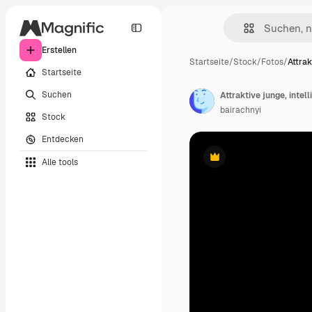
Erstellen
Startseite
/
Stock
/
Fotos
/
Attrak
Startseite
Suchen
bairachnyi
Stock
Entdecken
Alle tools
Premium