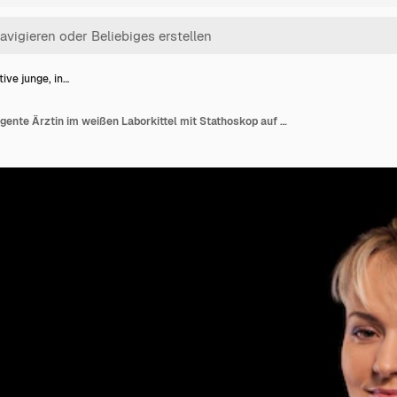
tive junge, in…
Attraktive junge, intelligente Ärztin im weißen Laborkittel mit Stathoskop auf schwarzem Hintergrund