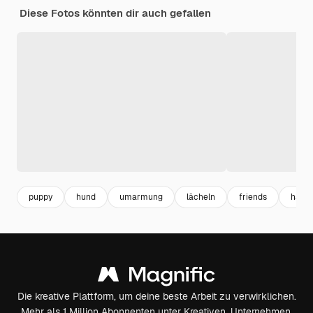
Diese Fotos könnten dir auch gefallen
puppy
hund
umarmung
lächeln
friends
happ
Die kreative Plattform, um deine beste Arbeit zu verwirklichen.
Mehr als 1 Million Abonnenten unter Kreativen, Unternehmen,