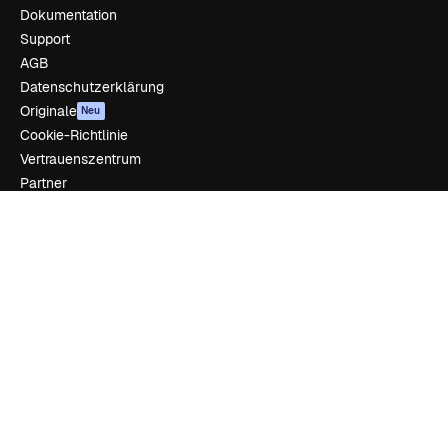
Dokumentation
Support
AGB
Datenschutzerklärung
Originale
Neu
Cookie-Richtlinie
Vertrauenszentrum
Partner
Unternehmen
Unternehmen
Preise
Über uns
Reviews
Karriere
Suchtrends
Blog
Veranstaltungen