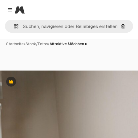
Magnific
Close menu
Nach B
Startseite
/
Stock
/
Fotos
/
Attraktive Mädchen u…
Premium