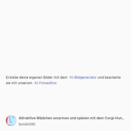
Erstelle deine eigenen Bilder mit dem
KI-Bildgenerator
und bearbeite
sie mit unserem
KI-Fotoeditor
.
Attraktive Mädchen umarmen und spielen mit dem Corgi-Hund zu Hause Welsh Corgi Pembroke mit seiner Besitzerin, die auf der Treppe sitzt
bondvit90