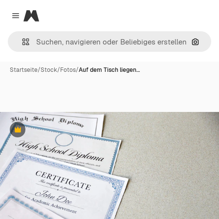
Magnific
Close menu
Nach B
Startseite
/
Stock
/
Fotos
/
Auf dem Tisch liegen…
Premium