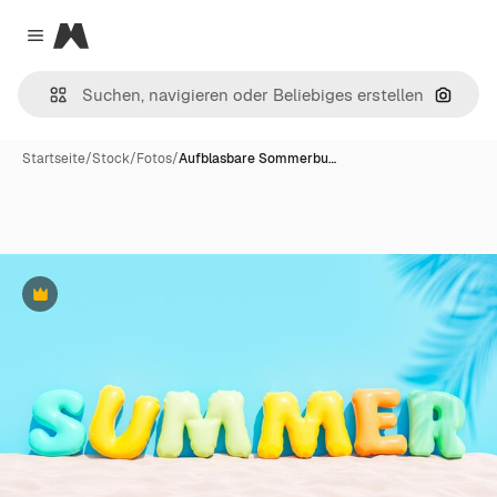
Magnific
Close menu
Nach B
Startseite
/
Stock
/
Fotos
/
Aufblasbare Sommerbu…
Premium