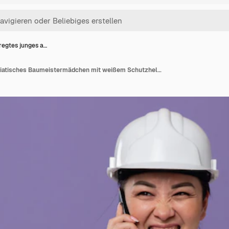
regtes junges a…
Aufgeregtes junges asiatisches Baumeistermädchen mit weißem Schutzhelm, das am Telefon spricht und die Faust hochhält