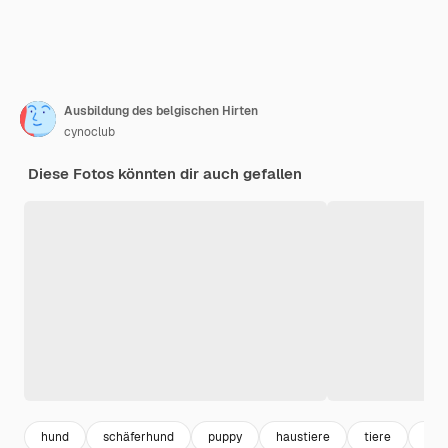
Ausbildung des belgischen Hirten
cynoclub
Diese Fotos könnten dir auch gefallen
hund
schäferhund
puppy
haustiere
tiere
cute