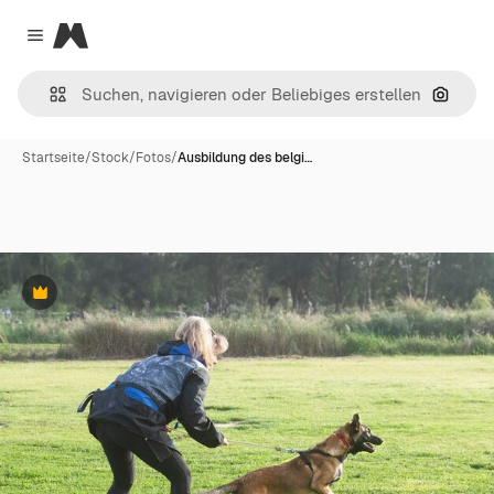
Magnific
Close menu
Nach B
Startseite
/
Stock
/
Fotos
/
Ausbildung des belgi…
Premium