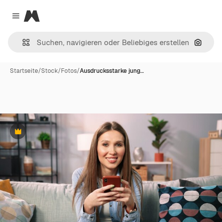
Magnific
Close menu
Nach B
Startseite
/
Stock
/
Fotos
/
Ausdrucksstarke jung…
Premium