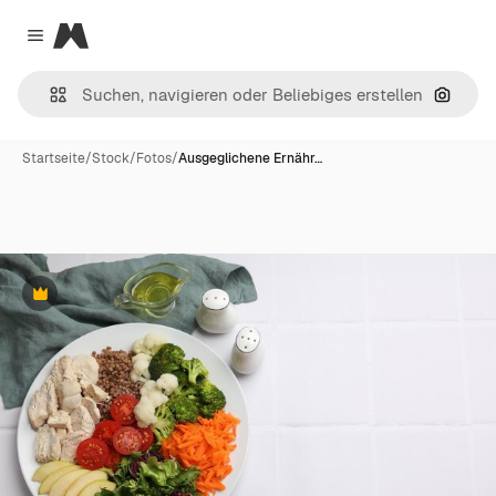
Magnific
Close menu
Nach B
Startseite
/
Stock
/
Fotos
/
Ausgeglichene Ernähr…
Premium