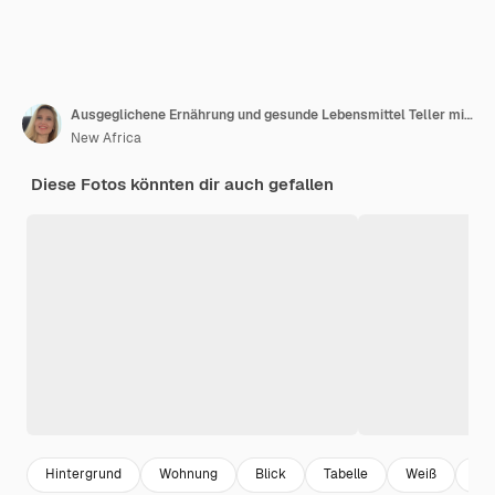
Ausgeglichene Ernährung und gesunde Lebensmittel Teller mit verschiedenen leckeren Produkten auf einem weißen Fliesen-Tisch
New Africa
Diese Fotos könnten dir auch gefallen
Hintergrund
Wohnung
Blick
Tabelle
Weiß
Leb