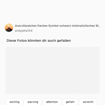
Ausrufezeichen flaches Symbol schwarz minimalistisches Warnsymbol Kunst-App-Webzeichen
andyydna154
Diese Fotos könnten dir auch gefallen
wichtig
warning
attention
gefahr
vorsicht
wa