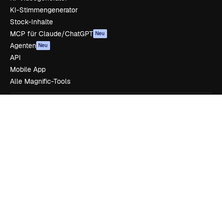
KI-Stimmengenerator
Stock-Inhalte
MCP für Claude/ChatGPT
Neu
Agenten
Neu
API
Mobile App
Alle Magnific-Tools
Loslegen
Academy
Dokumentation
Support
AGB
Datenschutzerklärung
Originale
Neu
Cookie-Richtlinie
Vertrauenszentrum
Partner