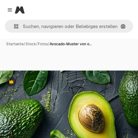
Magnific
Close menu
Nach B
Startseite
/
Stock
/
Fotos
/
Avocado-Muster von o…
Premium